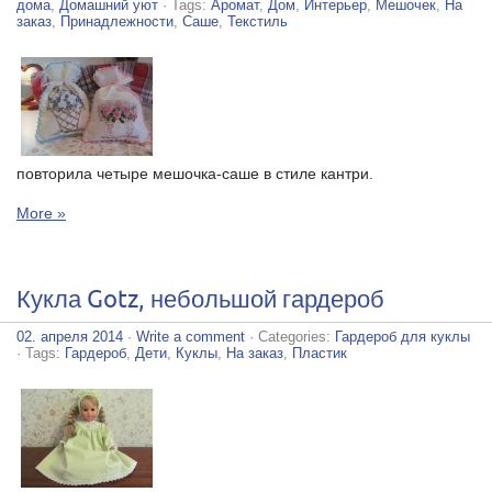
дома
,
Домашний уют
· Tags:
Аромат
,
Дом
,
Интерьер
,
Мешочек
,
На
заказ
,
Принадлежности
,
Саше
,
Текстиль
повторила четыре мешочка-саше в стиле кантри.
More »
Кукла Gotz, небольшой гардероб
02. апреля 2014
·
Write a comment
· Categories:
Гардероб для куклы
· Tags:
Гардероб
,
Дети
,
Куклы
,
На заказ
,
Пластик