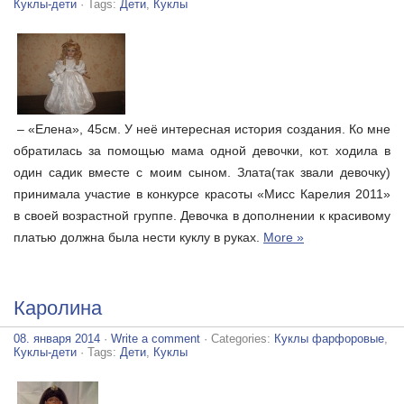
Куклы-дети
· Tags:
Дети
,
Куклы
– «Елена», 45см. У неё интересная история создания. Ко мне
обратилась за помощью мама одной девочки, кот. ходила в
один садик вместе с моим сыном. Злата(так звали девочку)
принимала участие в конкурсе красоты «Мисс Карелия 2011»
в своей возрастной группе. Девочка в дополнении к красивому
платью должна была нести куклу в руках.
More »
Каролина
08. января 2014
·
Write a comment
· Categories:
Куклы фарфоровые
,
Куклы-дети
· Tags:
Дети
,
Куклы