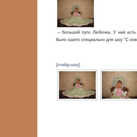
– большой пупс Любочка. У неё есть 
было сшито специально для шоу “С но
[слайд-шоу]