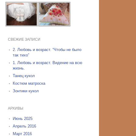
СВЕЖИЕ ЗАПИСИ
2. Любовь и возраст. “Чтобы не было
так тихо”
1. Любовь и возраст. Видение на всю
жизнь.
Танец кукол
Костюм матроска
Зонтики кукол
АРХИВЫ
Июнь 2025
Апрель 2016
Март 2016