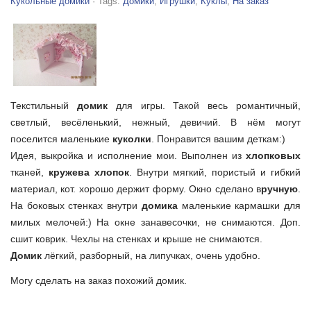
Кукольные домики
· Tags:
Домики
,
Игрушки
,
Куклы
,
На заказ
Текстильный
домик
для игры.
Такой весь романтичный,
светлый, весёленький, нежный, девичий. В нём могут
поселится маленькие
куколки
. Понравится вашим деткам:)
Идея, выкройка и исполнение мои. Выполнен из
хлопковых
тканей,
кружева хлопок
. Внутри мягкий, пористый и гибкий
материал, кот. хорошо держит форму. Окно сделано в
ручную
.
На боковых стенках внутри
домика
маленькие кармашки для
милых мелочей:) На окне занавесочки, не снимаются. Доп.
сшит коврик. Чехлы на стенках и крыше не снимаются.
Домик
лёгкий, разборный, на липучках, очень удобно.
Могу сделать на заказ похожий домик.