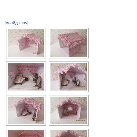
[слайд-шоу]