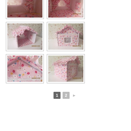
1
2
►