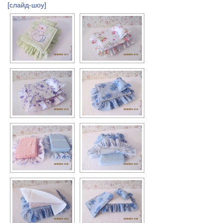
[слайд-шоу]