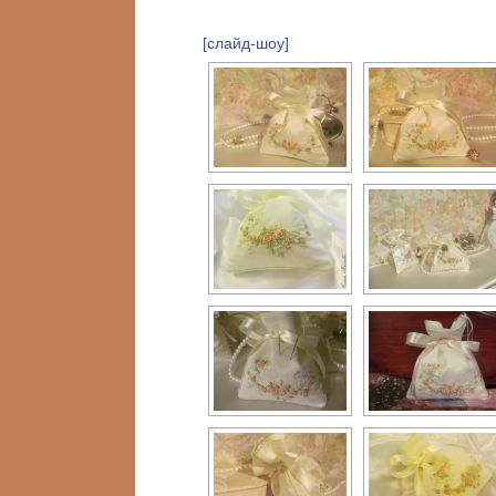
[слайд-шоу]