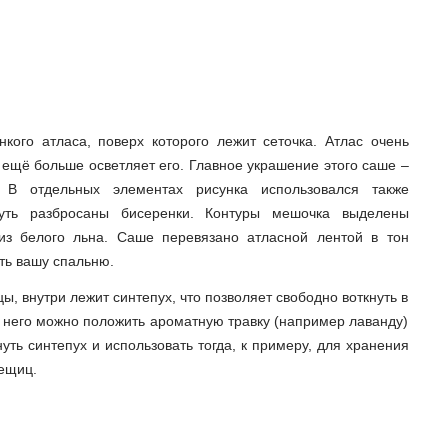
кого атласа, поверх которого лежит сеточка. Атлас очень
а ещё больше осветляет его. Главное украшение этого саше –
 В отдельных элементах рисунка использовался также
уть разбросаны бисеренки. Контуры мешочка выделены
из белого льна. Саше перевязано атласной лентой в тон
ть вашу спальню.
ы, внутри лежит синтепух, что позволяет свободно воткнуть в
В него можно положить ароматную травку (например лаванду)
уть синтепух и использовать тогда, к примеру, для хранения
вещиц.