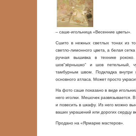
– саше-игольница «Весенние цветы».
Сшито в нежных светлых тонах из тон
светло-лимонного цвета, а белая сетк
ручная вышивка в технике рококо.
шов”зёрнышко” и шов петельный, ч
тамбурным швом. Подкладка внутри 
основного атласа. Может просто украси
На фото саше показано в виде игольниц
него иголки. Мешочек развязывается. 
и повесить в шкафу. Из него можно вын
ваших украшений или дорогих сердцу 
Продано на «Ярмарке мастеров».