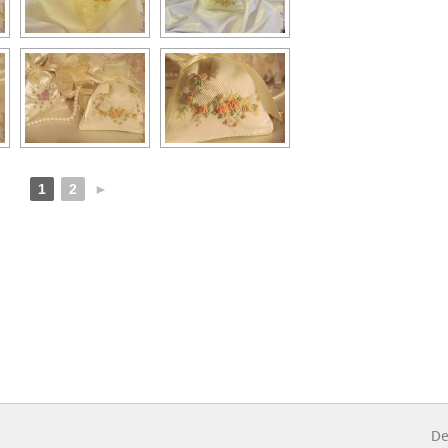
1
2
►
De