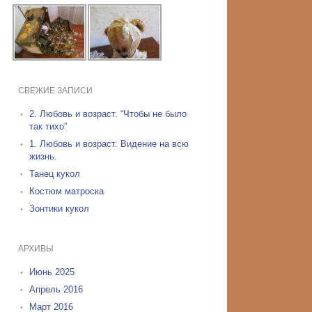
СВЕЖИЕ ЗАПИСИ
2. Любовь и возраст. “Чтобы не было
так тихо”
1. Любовь и возраст. Видение на всю
жизнь.
Танец кукол
Костюм матроска
Зонтики кукол
АРХИВЫ
Июнь 2025
Апрель 2016
Март 2016