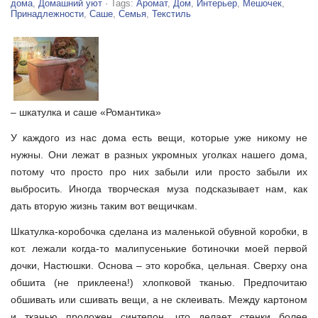
дома
,
Домашний уют
· Tags:
Аромат
,
Дом
,
Интерьер
,
Мешочек
,
Принадлежности
,
Саше
,
Семья
,
Текстиль
– шкатулка и саше «Романтика»
У каждого из нас дома есть вещи, которые уже никому не
нужны. Они лежат в разных укромных уголках нашего дома,
потому что просто про них забыли или просто забыли их
выбросить. Иногда творческая муза подсказывает нам, как
дать вторую жизнь таким вот вещичкам.
Шкатулка-коробочка сделана из маленькой обувной коробки, в
кот. лежали когда-то малипусенькие ботиночки моей первой
дочки, Настюшки. Основа – это коробка, цельная. Сверху она
обшита (не приклеена!) хлопковой тканью. Предпочитаю
обшивать или сшивать вещи, а не склеивать. Между картоном
и тканью проложен синтепон, что делает стенки более