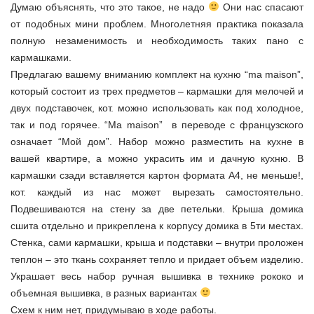
Думаю объяснять, что это такое, не надо
Они нас спасают
от подобных мини проблем. Многолетняя практика показала
полную незаменимость и необходимость таких пано с
кармашками.
Предлагаю вашему вниманию комплект на кухню “ma maison”,
который состоит из трех предметов – кармашки для мелочей и
двух подставочек, кот. можно использовать как под холодное,
так и под горячее. “Ma maison” в переводе с французского
означает “Мой дом”. Набор можно разместить на кухне в
вашей квартире, а можно украсить им и дачную кухню. В
кармашки сзади вставляется картон формата А4, не меньше!,
кот. каждый из нас может вырезать самостоятельно.
Подвешиваются на стену за две петельки. Крыша домика
сшита отдельно и прикреплена к корпусу домика в 5ти местах.
Стенка, сами кармашки, крыша и подставки – внутри проложен
теплон – это ткань сохраняет тепло и придает объем изделию.
Украшает весь набор ручная вышивка в технике рококо и
объемная вышивка, в разных вариантах
Схем к ним нет, придумываю в ходе работы.