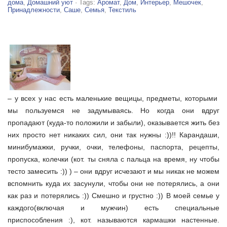
дома
,
Домашний уют
· Tags:
Аромат
,
Дом
,
Интерьер
,
Мешочек
,
Принадлежности
,
Саше
,
Семья
,
Текстиль
– у всех у нас есть маленькие вещицы, предметы, которыми
мы пользуемся не задумываясь. Но когда они вдруг
пропадают
(куда-то положили и забыли), оказывается жить без
них просто нет никаких сил, они так нужны :))!! Карандаши,
минибумажки, ручки, очки, телефоны, паспорта, рецепты,
пропуска, колечки (кот. ты сняла с пальца на время, ну чтобы
тесто замесить :)) ) – они вдруг исчезают и мы никак не можем
вспомнить куда их засунули, чтобы они не потерялись, а они
как раз и потерялись :)) Смешно и грустно :)) В моей семье у
каждого(включая и мужчин) есть специальные
приспособления :), кот. называются кармашки настенные.