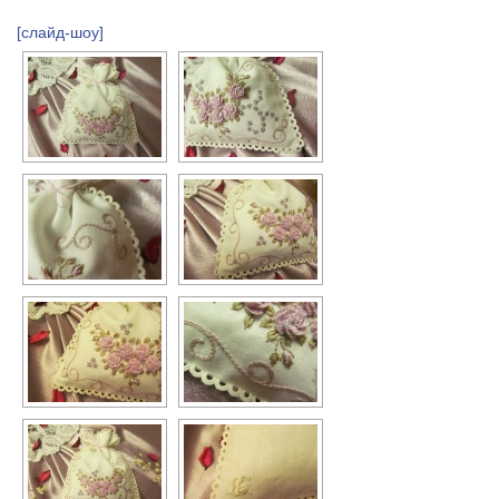
[слайд-шоу]